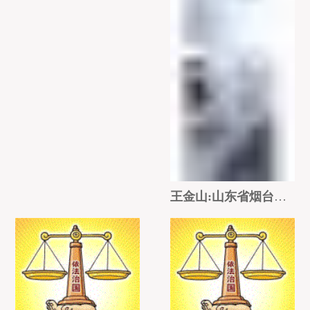
王金山:山东省烟台莱阳市涉嫌政法不作为乱作为天平难公正