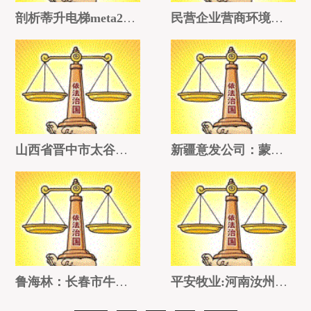
剖析蒂升电梯meta200究竟算不算一线品牌？
民营企业营商环境的挑战与机遇
山西省晋中市太谷区公务员违纪放贷 晋中市太谷区人民法院错误裁决
新疆意发公司：蒙冤7年之久损失巨大，这起冤假错案究竟谁之错？
鲁海林：长春市牛淑晶偷逃国家税款
平安牧业:河南汝州市法院的胡乱判决成了常规操作