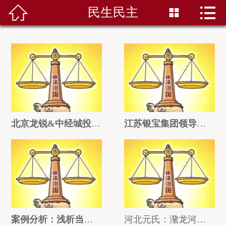


民生民主


首页
关于本网
法治在线
法制天地
社会资讯
北京龙锐&中经城投：揭秘无资质无许可仅2人的壳公司如何鲸吞铁路光缆亿级
江苏银宝集团领导失职致国有资产流失、股东泣血求助！
百姓维权
联系我们
案例分析：浅析当事人对司法判决有异议时应该如何依法维护合法权益
河北元氏：潴龙河治理工程建了又拆，上千万工程款下落不明