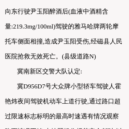
向东行驶尹玉阳醉酒后(血液中酒精含
量:219.3mg/100ml)驾驶的雅马哈牌两轮摩
托车侧面相撞,造成尹玉阳受伤,经磁县人民
医院抢救无效死亡。(县级道路N)
冀南新区交警大队认定:
冀D956D7号大众牌小型轿车驾驶人霍
艳炜夜间驾驶机动车上道行驶,通过路口超
过限速标志标明的最高时速遇有情况观察