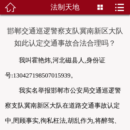


法制天地


首页
关于本网
邯郸交通巡逻警察支队冀南新区大队
法治在线
如此认定交通事故合法合理吗？
法制天地
我叫霍艳炜,河北磁县人,身份证
社会资讯
号:130427198507015939。
百姓维权
我实名举报邯郸市公安局交通巡逻警
联系我们
察支队冀南新区大队在道路交通事故认定
中,罔顾事实,徇私枉法,胡乱作为,将醉驾、